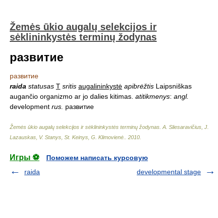
Žemės ūkio augalų selekcijos ir
sėklininkystės terminų žodynas
развитие
развитие
raida
statusas
T
sritis
augalininkystė
apibrėžtis
Laipsniškas
augančio organizmo ar jo dalies kitimas.
atitikmenys
:
angl.
development
rus.
развитие
Žemės ūkio augalų selekcijos ir sėklininkystės terminų žodynas
.
A. Sliesaravičius, J.
Lazauskas, V. Stanys, St. Keinys, G. Klimovienė.
.
2010
.
Игры ⚽
Поможем написать курсовую
raida
developmental stage